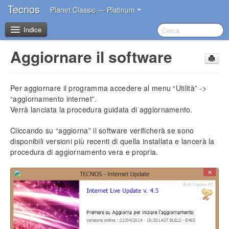
Tecnos
Planet Classic — Platinum
Indice
Aggiornare il software
Benvenuto
Per aggiornare il programma accedere al menu “Utilità” ->
I primi passi dopo l’acquisto
“aggiornamento internet”.
Verrà lanciata la procedura guidata di aggiornamento.
Introduzione
Cliccando su “aggiorna” il software verificherà se sono
Impostazioni iniziali
disponibili versioni più recenti di quella installata e lancerà la
Installazione del software
procedura di aggiornamento vera e propria.
Account Tecnos
Azzeramento archivi
Inserimento dati aziendali
Inserimento operatori base
Impostazione sconti in acquisto
Impostazione blocco prezzi