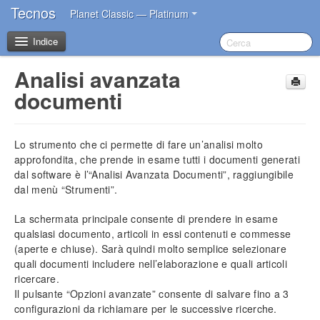
Tecnos
Planet Classic — Platinum
Indice
Analisi avanzata
Benvenuto
documenti
I primi passi dopo l’acquisto
Lo strumento che ci permette di fare un’analisi molto
Introduzione
approfondita, che prende in esame tutti i documenti generati
dal software è l’“Analisi Avanzata Documenti”, raggiungibile
dal menù “Strumenti”.
Impostazioni iniziali
Installazione del software
La schermata principale consente di prendere in esame
Account Tecnos
qualsiasi documento, articoli in essi contenuti e commesse
Azzeramento archivi
(aperte e chiuse). Sarà quindi molto semplice selezionare
Inserimento dati aziendali
quali documenti includere nell’elaborazione e quali articoli
Inserimento operatori base
ricercare.
Impostazione sconti in acquisto
Il pulsante “Opzioni avanzate” consente di salvare fino a 3
configurazioni da richiamare per le successive ricerche.
Impostazione blocco prezzi