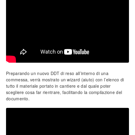
Impostazione prezzi di vendita
Personalizzazione campi (tabelle)
Inserimento tariffe di manodopera
Intestazione documenti
Importazione loghi
Funzionalità protette
Info generali
Lavorare senza mouse
Ricerca incrementale
Preparando un nuovo
DDT
di reso all’interno di una
Filtri e strumenti di ricerca
commessa, verrà mostrato un wizard (aiuto) con l’elenco di
Nomenclatura e terminologia
tutto il materiale portato in cantiere e dal quale poter
Principali icone e pulsanti
scegliere cosa far rientrare, facilitando la compilazione del
Le voci di menù
documento.
Legenda colori del software
Aggiornare il software
Assistenza tecnica
Configurazione ed utilità
Backup e ripristino dei dati