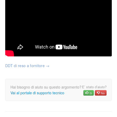
Anagrafica clienti e fornitori
Inserimento nuovo cliente (o fornitore)
Importazione globale
Sedi alternative
Inserimento fornitori principali
Descrizione dei campi
Prezzi speciali
Anagrafica di magazzino
DDT
di reso a fornitore →
Articolo di magazzino
Codifica di un articolo
Gestione dei prezzi
Fornitori e codici aggiuntivi
Hai bisogno di aiuto su questo argomento?
E’ stato d’aiuto?
Vai al portale di supporto tecnico
Si
No
Listini e banche dati
Listini Open
Selezione di un listino
Ricercare un articolo