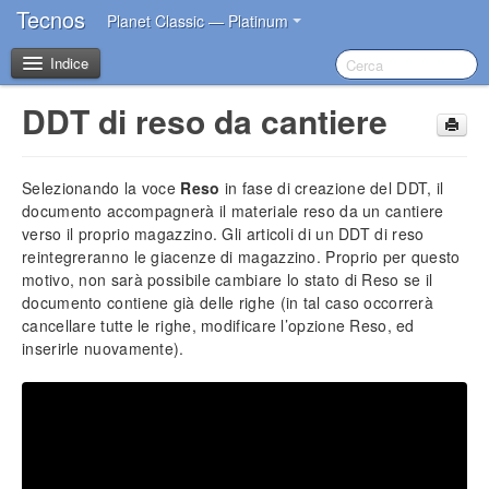
Tecnos
Planet Classic — Platinum
Indice
DDT di reso da cantiere
Benvenuto
Selezionando la voce
Reso
in fase di creazione del
DDT
, il
I primi passi dopo l’acquisto
documento accompagnerà il materiale reso da un cantiere
verso il proprio magazzino. Gli articoli di un
DDT
di reso
Introduzione
reintegreranno le giacenze di magazzino. Proprio per questo
motivo, non sarà possibile cambiare lo stato di Reso se il
Impostazioni iniziali
documento contiene già delle righe (in tal caso occorrerà
Installazione del software
cancellare tutte le righe, modificare l’opzione Reso, ed
Account Tecnos
inserirle nuovamente).
Azzeramento archivi
Inserimento dati aziendali
Inserimento operatori base
Impostazione sconti in acquisto
Impostazione blocco prezzi