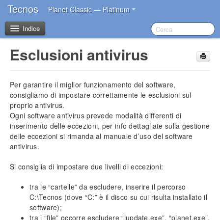
Tecnos
Planet Classic — Platinum
Indice
Esclusioni antivirus
Benvenuto
Per garantire il miglior funzionamento del software,
I primi passi dopo l’acquisto
consigliamo di impostare correttamente le esclusioni sul
proprio antivirus.
Introduzione
Ogni software antivirus prevede modalità differenti di
inserimento delle eccezioni, per info dettagliate sulla gestione
Impostazioni iniziali
delle eccezioni si rimanda al manuale d’uso del software
Installazione del software
antivirus.
Account Tecnos
Azzeramento archivi
Si consiglia di impostare due livelli di eccezioni:
Inserimento dati aziendali
tra le “cartelle” da escludere, inserire il percorso
Inserimento operatori base
C:\Tecnos (dove “C:” è il disco su cui risulta installato il
Impostazione sconti in acquisto
software);
Impostazione blocco prezzi
tra i “file” occorre escludere “iupdate.exe”, “planet.exe”,