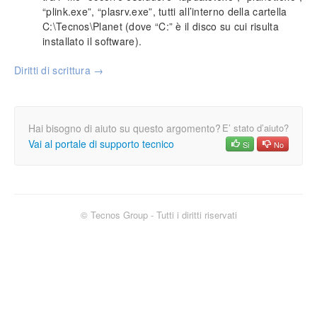
Impostazione prezzi di vendita
“plink.exe”, “plasrv.exe”, tutti all’interno della cartella
Personalizzazione campi (tabelle)
C:\Tecnos\Planet (dove “C:” è il disco su cui risulta
installato il software).
Inserimento tariffe di manodopera
Intestazione documenti
Diritti di scrittura →
Importazione loghi
Funzionalità protette
Info generali
Hai bisogno di aiuto su questo argomento?
E’ stato d’aiuto?
Lavorare senza mouse
Vai al portale di supporto tecnico
Si
No
Ricerca incrementale
Filtri e strumenti di ricerca
Nomenclatura e terminologia
Principali icone e pulsanti
© Tecnos Group - Tutti i diritti riservati
Le voci di menù
Legenda colori del software
Aggiornare il software
Assistenza tecnica
Configurazione ed utilità
Backup e ripristino dei dati