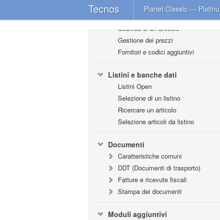
Anagrafica di magazzino
Tecnos
Planet Classic — Plati
Articolo di magazzino
Codifica di un articolo
Gestione dei prezzi
Fornitori e codici aggiuntivi
Listini e banche dati
Listini Open
Selezione di un listino
Ricercare un articolo
Selezione articoli da listino
Documenti
Caratteristiche comuni
DDT (Documenti di trasporto)
Fatture e ricevute fiscali
Stampa dei documenti
Moduli aggiuntivi