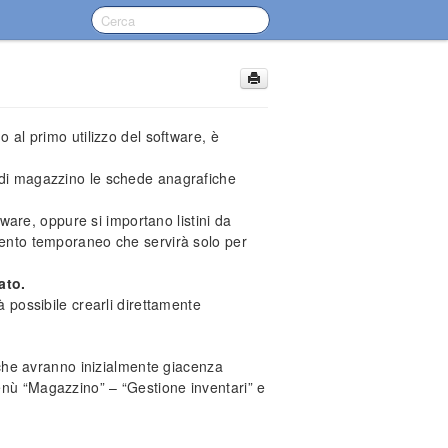
o al primo utilizzo del software, è
a di magazzino le schede anagrafiche
ftware, oppure si importano listini da
umento temporaneo che servirà solo per
ato.
à possibile crearli direttamente
o (che avranno inizialmente giacenza
enù “Magazzino” – “Gestione inventari” e