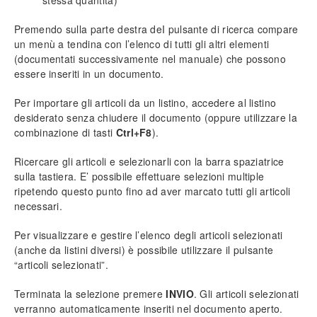
stessa quantità)
Anagrafica clienti e fornitori
Premendo sulla parte destra deI pulsante di ricerca compare
un menù a tendina con l’elenco di tutti gli altri elementi
Inserimento nuovo cliente (o fornitore)
(documentati successivamente nel manuale) che possono
Importazione globale
essere inseriti in un documento.
Sedi alternative
Inserimento fornitori principali
Per importare gli articoli da un listino, accedere al listino
Descrizione dei campi
desiderato senza chiudere il documento (oppure utilizzare la
Prezzi speciali
combinazione di tasti
Ctrl+F8
).
Ricercare gli articoli e selezionarli con la barra spaziatrice
Anagrafica di magazzino
sulla tastiera. E’ possibile effettuare selezioni multiple
Articolo di magazzino
ripetendo questo punto fino ad aver marcato tutti gli articoli
Codifica di un articolo
necessari.
Gestione dei prezzi
Fornitori e codici aggiuntivi
Per visualizzare e gestire l’elenco degli articoli selezionati
(anche da listini diversi) è possibile utilizzare il pulsante
Listini e banche dati
“articoli selezionati”.
Listini Open
Terminata la selezione premere
INVIO
. Gli articoli selezionati
Selezione di un listino
verranno automaticamente inseriti nel documento aperto.
Ricercare un articolo