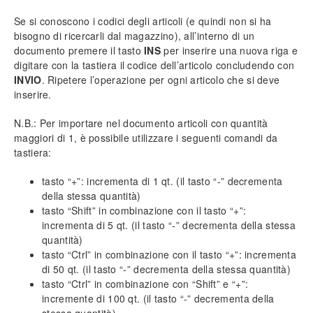
Impostazione prezzi di vendita
Se si conoscono i codici degli articoli (e quindi non si ha
Personalizzazione campi (tabelle)
bisogno di ricercarli dal magazzino), all’interno di un
Inserimento tariffe di manodopera
documento premere il tasto
INS
per inserire una nuova riga e
Intestazione documenti
digitare con la tastiera il codice dell’articolo concludendo con
Importazione loghi
INVIO
. Ripetere l’operazione per ogni articolo che si deve
Funzionalità protette
inserire.
N.B.: Per importare nel documento articoli con quantità
Info generali
maggiori di 1, è possibile utilizzare i seguenti comandi da
Lavorare senza mouse
tastiera:
Ricerca incrementale
Filtri e strumenti di ricerca
tasto “+”: incrementa di 1 qt. (il tasto “-” decrementa
Nomenclatura e terminologia
della stessa quantità)
Principali icone e pulsanti
tasto “Shift” in combinazione con il tasto “+”:
Le voci di menù
incrementa di 5 qt. (il tasto “-” decrementa della stessa
quantità)
Legenda colori del software
tasto “Ctrl” in combinazione con il tasto “+”: incrementa
Aggiornare il software
di 50 qt. (il tasto “-” decrementa della stessa quantità)
Assistenza tecnica
tasto “Ctrl” in combinazione con “Shift” e “+”:
Configurazione ed utilità
incremente di 100 qt. (il tasto “-” decrementa della
Backup e ripristino dei dati