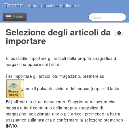
Tecnos
Planet Classic — Platinum
Indice
Selezione degli articoli da
Benvenuto
importare
I primi passi dopo l’acquisto
E’ possibile importare gli articoli dalla propria anagrafica di
Introduzione
magazzino oppure dai listini.
Per importare gli articoli dal magazzino, premere su
Impostazioni iniziali
Installazione del software
con il pulsante sinistro del mouse (oppure il tasto
Account Tecnos
Azzeramento archivi
F8
) all’interno di un documento. Si aprirà una finestra che
Inserimento dati aziendali
mostra tutto il contenuto della propria anagrafica di
Inserimento operatori base
magazzino: selezionare uno o più articoli premendo la barra
Impostazione sconti in acquisto
spaziatrice sulla tastiera e confermare la selezione premendo
Impostazione blocco prezzi
INVIO
.