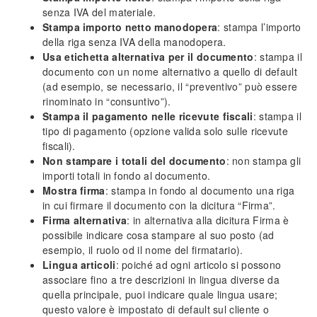
Impostazione prezzi di vendita
senza
IVA
del materiale.
Personalizzazione campi (tabelle)
Stampa importo netto manodopera
: stampa l’importo
Inserimento tariffe di manodopera
della riga senza
IVA
della manodopera.
Usa etichetta alternativa per il documento
: stampa il
Intestazione documenti
documento con un nome alternativo a quello di default
Importazione loghi
(ad esempio, se necessario, il “preventivo” può essere
Funzionalità protette
rinominato in “consuntivo”).
Stampa il pagamento nelle ricevute fiscali
: stampa il
Info generali
tipo di pagamento (opzione valida solo sulle ricevute
Lavorare senza mouse
fiscali).
Ricerca incrementale
Non stampare i totali del documento
: non stampa gli
importi totali in fondo al documento.
Filtri e strumenti di ricerca
Mostra firma
: stampa in fondo al documento una riga
Nomenclatura e terminologia
in cui firmare il documento con la dicitura “Firma”.
Principali icone e pulsanti
Firma alternativa
: in alternativa alla dicitura Firma è
Le voci di menù
possibile indicare cosa stampare al suo posto (ad
Legenda colori del software
esempio, il ruolo od il nome del firmatario).
Aggiornare il software
Lingua articoli
: poiché ad ogni articolo si possono
Assistenza tecnica
associare fino a tre descrizioni in lingua diverse da
quella principale, puoi indicare quale lingua usare;
Configurazione ed utilità
questo valore è impostato di default sul cliente o
Backup e ripristino dei dati