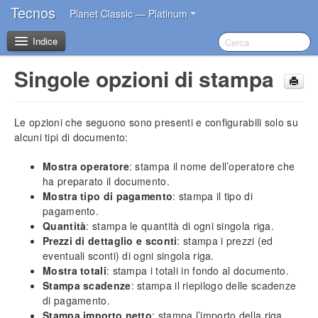
Tecnos
Planet Classic — Platinum
Indice
Singole opzioni di stampa
Benvenuto
Le opzioni che seguono sono presenti e configurabili solo su
I primi passi dopo l’acquisto
alcuni tipi di documento:
Introduzione
Mostra operatore
: stampa il nome dell’operatore che
ha preparato il documento.
Impostazioni iniziali
Mostra tipo di pagamento
: stampa il tipo di
Installazione del software
pagamento.
Account Tecnos
Quantità
: stampa le quantità di ogni singola riga.
Azzeramento archivi
Prezzi di dettaglio e sconti
: stampa i prezzi (ed
eventuali sconti) di ogni singola riga.
Inserimento dati aziendali
Mostra totali
: stampa i totali in fondo al documento.
Inserimento operatori base
Stampa scadenze
: stampa il riepilogo delle scadenze
Impostazione sconti in acquisto
di pagamento.
Impostazione blocco prezzi
Stampa importo netto
: stampa l’importo della riga