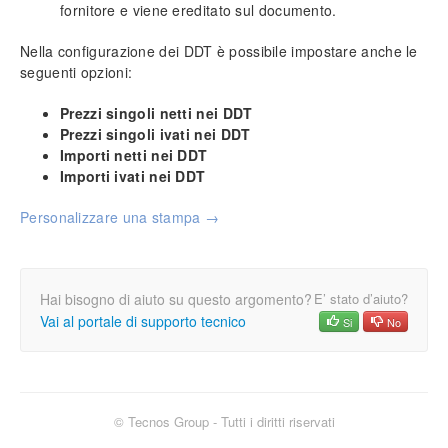
fornitore e viene ereditato sul documento.
Anagrafica clienti e fornitori
Nella configurazione dei
DDT
è possibile impostare anche le
Inserimento nuovo cliente (o fornitore)
seguenti opzioni:
Importazione globale
Sedi alternative
Prezzi singoli netti nei
DDT
Prezzi singoli ivati nei
Inserimento fornitori principali
DDT
Importi netti nei
DDT
Descrizione dei campi
Importi ivati nei
DDT
Prezzi speciali
Personalizzare una stampa →
Anagrafica di magazzino
Articolo di magazzino
Codifica di un articolo
Hai bisogno di aiuto su questo argomento?
E’ stato d’aiuto?
Gestione dei prezzi
Vai al portale di supporto tecnico
Si
No
Fornitori e codici aggiuntivi
Listini e banche dati
Listini Open
Selezione di un listino
© Tecnos Group - Tutti i diritti riservati
Ricercare un articolo