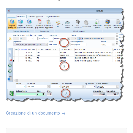
Impostazione prezzi di vendita
Personalizzazione campi (tabelle)
Inserimento tariffe di manodopera
Intestazione documenti
Funzionalità protette
Info generali
Lavorare senza mouse
Ricerca incrementale
Filtri e strumenti di ricerca
Nomenclatura e terminologia
Principali icone e pulsanti
Le voci di menù
Legenda colori del software
Aggiornare il software
Assistenza tecnica
Creazione di un documento →
Configurazione ed utilità
Backup e ripristino dei dati