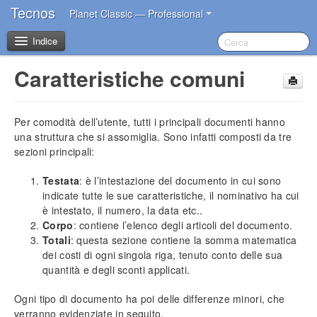
Tecnos
Planet Classic — Professional
Indice
Caratteristiche comuni
Benvenuto
Per comodità dell’utente, tutti i principali documenti hanno
I primi passi dopo l’acquisto
una struttura che si assomiglia. Sono infatti composti da tre
sezioni principali:
Introduzione
Testata
: è l’intestazione del documento in cui sono
Impostazioni iniziali
indicate tutte le sue caratteristiche, il nominativo ha cui
Installazione del software
è intestato, il numero, la data etc..
Account Tecnos
Corpo
: contiene l’elenco degli articoli del documento.
Azzeramento archivi
Totali
: questa sezione contiene la somma matematica
dei costi di ogni singola riga, tenuto conto delle sua
Inserimento dati aziendali
quantità e degli sconti applicati.
Inserimento operatori base
Impostazione sconti in acquisto
Ogni tipo di documento ha poi delle differenze minori, che
Impostazione blocco prezzi
verranno evidenziate in seguito.