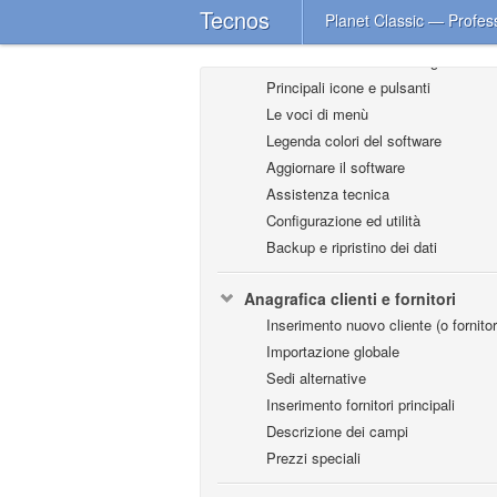
Ricerca incrementale
Tecnos
Planet Classic — Profes
Filtri e strumenti di ricerca
Nomenclatura e terminologia
Principali icone e pulsanti
Le voci di menù
Legenda colori del software
Aggiornare il software
Assistenza tecnica
Configurazione ed utilità
Backup e ripristino dei dati
Anagrafica clienti e fornitori
Inserimento nuovo cliente (o fornitor
Importazione globale
Sedi alternative
Inserimento fornitori principali
Descrizione dei campi
Prezzi speciali