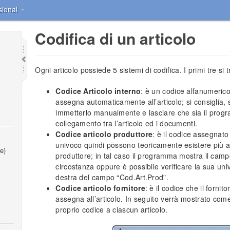
sional
Codifica di un articolo
Ogni articolo possiede 5 sistemi di codifica. I primi tre si
Codice Articolo interno
: è un codice alfanumerico
assegna automaticamente all’articolo; si consiglia, 
immetterlo manualmente e lasciare che sia il progra
collegamento tra l’articolo ed i documenti.
Codice articolo produttore
: è il codice assegnato 
univoco quindi possono teoricamente esistere più art
e)
produttore; in tal caso il programma mostra il campo
circostanza oppure è possibile verificare la sua un
destra del campo “Cod.Art.Prod”.
Codice articolo fornitore
: è il codice che il fornit
assegna all’articolo. In seguito verrà mostrato com
proprio codice a ciascun articolo.