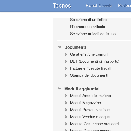
Tecnos
Planet Classic — Profes
Listini e banche dati
Listini Open
Selezione di un listino
Ricercare un articolo
Selezione articoli da listino
Documenti
Caratteristiche comuni
DDT (Documenti di trasporto)
Fatture e ricevute fiscali
Stampa dei documenti
Moduli aggiuntivi
Moduli Amministrazione
Moduli Magazzino
Moduli Preventivazione
Moduli Vendite e acquisti
Modulo Commesse standard
Modulo Gestione risorse