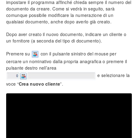
impostare il programma affinché chieda sempre il numero del
Impostazione prezzi di vendita
documento da creare. Come si vedrà in seguito, sarà
Personalizzazione campi (tabelle)
comunque possibile modificare la numerazione di un
Inserimento tariffe di manodopera
qualsiasi documento, anche dopo averlo già creato.
Intestazione documenti
Funzionalità protette
Dopo aver creato il nuovo documento, indicare un cliente o
un fornitore (a seconda del tipo di documento).
Info generali
Premere su
con il pulsante sinistro del mouse per
Lavorare senza mouse
cercare un nominativo dalla propria anagrafica o premere il
Ricerca incrementale
pulsante destro nell’area
Filtri e strumenti di ricerca
e selezionare la
Nomenclatura e terminologia
voce “
Crea nuovo cliente
Principali icone e pulsanti
”.
Le voci di menù
Legenda colori del software
Aggiornare il software
Assistenza tecnica
Configurazione ed utilità
Backup e ripristino dei dati