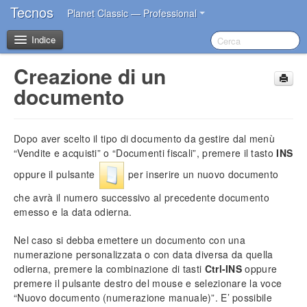
Tecnos
Planet Classic — Professional
Indice
Creazione di un
Benvenuto
documento
I primi passi dopo l’acquisto
Dopo aver scelto il tipo di documento da gestire dal menù
Introduzione
“Vendite e acquisti” o “Documenti fiscali”, premere il tasto
INS
oppure il pulsante
per inserire un nuovo documento
Impostazioni iniziali
che avrà il numero successivo al precedente documento
Installazione del software
emesso e la data odierna.
Account Tecnos
Azzeramento archivi
Nel caso si debba emettere un documento con una
Inserimento dati aziendali
numerazione personalizzata o con data diversa da quella
Inserimento operatori base
odierna, premere la combinazione di tasti
Ctrl-
INS
oppure
Impostazione sconti in acquisto
premere il pulsante destro del mouse e selezionare la voce
“Nuovo documento (numerazione manuale)”. E’ possibile
Impostazione blocco prezzi