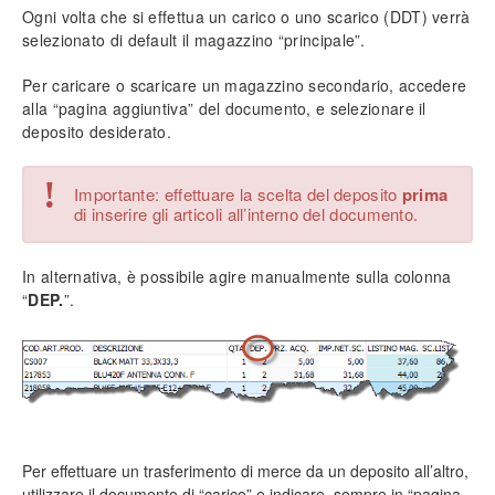
Impostazione prezzi di vendita
Ogni volta che si effettua un carico o uno scarico (
DDT
) verrà
Personalizzazione campi (tabelle)
selezionato di default il magazzino “principale”.
Inserimento tariffe di manodopera
Per caricare o scaricare un magazzino secondario, accedere
Intestazione documenti
alla “pagina aggiuntiva” del documento, e selezionare il
Funzionalità protette
deposito desiderato.
Info generali
!
Importante: effettuare la scelta del deposito
prima
Lavorare senza mouse
di inserire gli articoli all’interno del documento.
Ricerca incrementale
Filtri e strumenti di ricerca
Nomenclatura e terminologia
In alternativa, è possibile agire manualmente sulla colonna
“
DEP
.
”.
Principali icone e pulsanti
Le voci di menù
Legenda colori del software
Aggiornare il software
Assistenza tecnica
Configurazione ed utilità
Backup e ripristino dei dati
Per effettuare un trasferimento di merce da un deposito all’altro,
utilizzare il documento di “carico” e indicare, sempre in “pagina