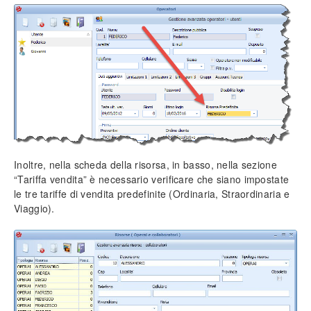
Impostazione prezzi di vendita
Personalizzazione campi (tabelle)
Inserimento tariffe di manodopera
Intestazione documenti
Funzionalità protette
Info generali
Lavorare senza mouse
Ricerca incrementale
Filtri e strumenti di ricerca
Inoltre, nella scheda della risorsa, in basso, nella sezione
Nomenclatura e terminologia
“Tariffa vendita” è necessario verificare che siano impostate
Principali icone e pulsanti
le tre tariffe di vendita predefinite (Ordinaria, Straordinaria e
Le voci di menù
Viaggio).
Legenda colori del software
Aggiornare il software
Assistenza tecnica
Configurazione ed utilità
Backup e ripristino dei dati