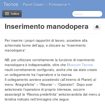
Tecnos
Planet Classic — Professional
Indice
Inserimento manodopera
Benvenuto
Per inserire i propri rapportini di lavoro, accedere alla
I primi passi dopo l’acquisto
schermata home dell’app, e cliccare su “Inserimento
manodopera”.
Introduzione
NB: per utilizzare correttamente la funzione di inserimento
Impostazioni iniziali
manodopera è indispensabile, oltre che l’
Account Tecnos
Installazione del software
risulti correttamente configurato, anche che sia stato creato
Account Tecnos
un collegamento tra l’operatore e la risorsa.
Azzeramento archivi
Il collegamento avviene accedendo (all’interno di Planet) al
menu “Anagrafiche” – “Risorse” – “Operatori”. Dopo aver
Inserimento dati aziendali
selezionato l’operatore di proprio interesse, occorre
Inserimento operatori base
associargli la “Risorsa predefinita” selezionandola dal menu a
Impostazione sconti in acquisto
tendina indicato nell’immagine che segue.
Impostazione blocco prezzi