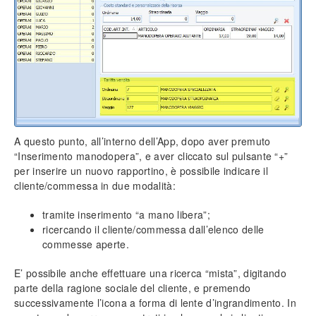
Anagrafica clienti e fornitori
Inserimento nuovo cliente (o fornitore)
Importazione globale
Sedi alternative
Inserimento fornitori principali
Descrizione dei campi
Prezzi speciali
A questo punto, all’interno dell’App, dopo aver premuto
Anagrafica di magazzino
“Inserimento manodopera”, e aver cliccato sul pulsante “+”
Articolo di magazzino
per inserire un nuovo rapportino, è possibile indicare il
Codifica di un articolo
cliente/commessa in due modalità:
Gestione dei prezzi
Fornitori e codici aggiuntivi
tramite inserimento “a mano libera”;
ricercando il cliente/commessa dall’elenco delle
commesse aperte.
Listini e banche dati
Listini Open
E’ possibile anche effettuare una ricerca “mista”, digitando
Selezione di un listino
parte della ragione sociale del cliente, e premendo
Ricercare un articolo
successivamente l’icona a forma di lente d’ingrandimento. In
Selezione articoli da listino