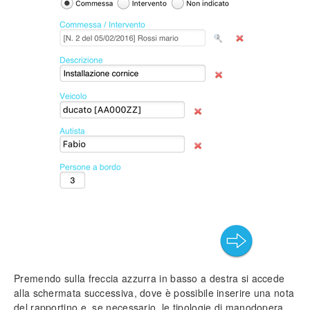
Risoluzione problemi tecnici
Compatibilità antivirus
Esclusioni antivirus
Diritti di scrittura
Numero massimo licenze
Ripristinare l’icona sul Desktop
Accesso in RDP
Accesso al Database
Apri ticket di assistenza
Scarica come PDF
Premendo sulla freccia azzurra in basso a destra si accede
alla schermata successiva, dove è possibile inserire una nota
del rapportino e, se necessario, le tipologie di manodopera.