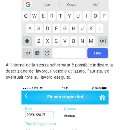
Modulo Importazione articoli da Excel
Modulo Multiazienda
Modulo Fatturazione elettronica
Modulo iBackup
Invio massivo sms
App Tecnos Cloud
Installare l’app
Il modulo Server
All’interno della stessa schermata è possibile indicare la
Il pannello Cloud
descrizione del lavoro, il veicolo utilizzato, l’autista, ed
Schermata Home
eventuali note sul lavoro eseguito.
Lettore Barcode
Immagini e foto
Scanner documenti
Inserimento manodopera
Backup e restore
FAQ (Frequently Asked Questions)