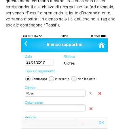
questo modo verranno mostrati in elenco solo i clienti
corrispondenti alla chiave di ricerca inserita (ad esempio,
Documenti
scrivendo “Rossi” e premendo la lente d’ingrandimento,
Caratteristiche comuni
verranno mostrati in elenco solo i clienti che nella ragione
sociale contengono “Rossi”).
DDT (Documenti di trasporto)
Fatture e ricevute fiscali
Stampa dei documenti
Moduli aggiuntivi
Moduli Amministrazione
Moduli Magazzino
Moduli Preventivazione
Moduli Vendite e acquisti
Modulo Commesse standard
Modulo Gestione risorse
Modulo Rapportini giornalieri
Modulo Specifica tecnica
Modulo Operatori e sicurezza
Modulo Canoni e attività periodiche
Modulo Archiviazione ottica