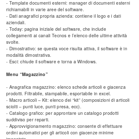
- Template documenti esterni: manager di documenti esterni
Anagrafica clienti e fornitori
richiamabili in varie aree del software.
Inserimento nuovo cliente (o fornitore)
- Dati anagrafici propria azienda: contiene il logo e i dati
Importazione globale
aziendali.
Sedi alternative
- Today: pagina iniziale del software, che include
Inserimento fornitori principali
collegamenti ai canali Tecnos e l’elenco delle ultime attività
Descrizione dei campi
svolte.
- Dimostrativo: se questa voce risulta attiva, il software è in
Prezzi speciali
modalità dimostrativa.
- Esci: chiude il software e torna a Windows.
Anagrafica di magazzino
Articolo di magazzino
Menu “Magazzino”
Codifica di un articolo
Gestione dei prezzi
- Anagrafica magazzino: elenco schede articoli e giacenza
Fornitori e codici aggiuntivi
prodotti. Filtrabile, stampabile, esportabile in excel.
- Macro articoli – Kit: elenco dei “kit” (composizioni di articoli
sciolti – punti luce, punti presa, ecc).
Listini e banche dati
- Catalogo grafico: per approntare un catalogo prodotti
Listini Open
suddiviso per reparti.
Selezione di un listino
- Approvvigionamento magazzino: consente di effettuare
Ricercare un articolo
ordini automatici per gli articoli con giacenze minime
Selezione articoli da listino