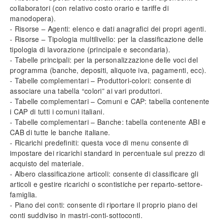
Impostazione prezzi di vendita
collaboratori (con relativo costo orario e tariffe di
Personalizzazione campi (tabelle)
manodopera).
- Risorse – Agenti: elenco e dati anagrafici dei propri agenti.
Inserimento tariffe di manodopera
- Risorse – Tipologia multilivello: per la classificazione delle
Intestazione documenti
tipologia di lavorazione (principale e secondaria).
Funzionalità protette
- Tabelle principali: per la personalizzazione delle voci del
programma (banche, depositi, aliquote iva, pagamenti, ecc).
Info generali
- Tabelle complementari – Produttori-colori: consente di
Lavorare senza mouse
associare una tabella “colori” ai vari produttori.
Ricerca incrementale
- Tabelle complementari – Comuni e
CAP
: tabella contenente
Filtri e strumenti di ricerca
i
CAP
di tutti i comuni italiani.
- Tabelle complementari – Banche: tabella contenente
ABI
e
Nomenclatura e terminologia
CAB
di tutte le banche italiane.
Principali icone e pulsanti
- Ricarichi predefiniti: questa voce di menu consente di
Le voci di menù
impostare dei ricarichi standard in percentuale sul prezzo di
Legenda colori del software
acquisto del materiale.
Aggiornare il software
- Albero classificazione articoli: consente di classificare gli
Assistenza tecnica
articoli e gestire ricarichi o scontistiche per reparto-settore-
Configurazione ed utilità
famiglia.
- Piano dei conti: consente di riportare il proprio piano dei
Backup e ripristino dei dati
conti suddiviso in mastri-conti-sottoconti.