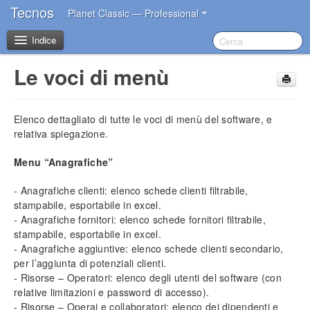
Tecnos
Planet Classic — Professional
Indice
Le voci di menù
Benvenuto
Elenco dettagliato di tutte le voci di menù del software, e
I primi passi dopo l’acquisto
relativa spiegazione.
Introduzione
Menu “Anagrafiche”
Impostazioni iniziali
- Anagrafiche clienti: elenco schede clienti filtrabile,
Installazione del software
stampabile, esportabile in excel.
Account Tecnos
- Anagrafiche fornitori: elenco schede fornitori filtrabile,
stampabile, esportabile in excel.
Azzeramento archivi
- Anagrafiche aggiuntive: elenco schede clienti secondario,
Inserimento dati aziendali
per l’aggiunta di potenziali clienti.
Inserimento operatori base
- Risorse – Operatori: elenco degli utenti del software (con
Impostazione sconti in acquisto
relative limitazioni e password di accesso).
Impostazione blocco prezzi
- Risorse – Operai e collaboratori: elenco dei dipendenti e