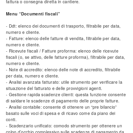
fattura o consegna diretta in cantiere.
Risoluzione problemi tecnici
Menu “Documenti fiscali”
Compatibilità antivirus
Esclusioni antivirus
- Ddt: elenco dei documenti di trasporto, filtrabile per data,
Diritti di scrittura
numero e cliente.
Numero massimo licenze
- Fatture: elenco delle fatture di vendita, filtrabile per data,
Ripristinare l’icona sul Desktop
numero e cliente.
Accesso in RDP
- Ricevute fiscali / Fatture proforma: elenco delle ricevute
fiscali (o, se attivo, delle fatture proforma), filtrabile per data,
Accesso al Database
numero e cliente.
- Note di accredito: elenco delle note di accredito, filtrabile
Apri ticket di assistenza
per data, numero e cliente.
- Analisi avanzata fatturato: utile strumento per verificare la
Scarica come PDF
situazione del fatturato e delle provvigioni agenti.
- Gestione rapida scadenze clienti: questa funzione consente
di saldare le scadenze di pagamento delle proprie fatture.
- Analisi contabile: consente di ottenere un “pre bilancio”
basato sulle voci di spesa e di ricavo come da piano dei
conti.
- Scadenzario unificato: comodo strumento per ottenere un
colpo d’occhio complessivo sulle scadenze di pagamento da