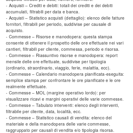
- Acquisti – Crediti e debiti: totali dei crediti e dei debiti
accumulati, filtrabili per data e banca.
- Acquisti – Statistico acquisti (dettaglio): elenco delle fatture
fornitori, filtrabili per periodo, suddivise per causale di
acquisto.
- Commesse – Risorse e manodopera: questa stampa
consente di ottenere il prospetto delle ore effettuate nei vari
cantieri, filtrabili per cliente, commessa, periodo e risorsa.
- Commesse – Riassuntivo risorse e manodopera: report
mensile delle ore effettuate, suddivise per tipologia
(ordinario, straordinario, viaggio, ferie, malattia, ecc).
- Commesse – Calendario manodopera pianificata-eseguita:
semplice stampa per confrontare le ore pianificate e le ore
realmente effettuate.
- Commesse –
MOL
(margine operativo lordo): per
visualizzare ricavi e margini operativi delle varie commesse.
- Commesse – Tabulato interventi: elenco degli interventi,
filtrabile per cliente, data, località, ecc.
- Commesse – Statistico causali di vendita: elenco del
materiale e della manodopera delle varie commesse,
raggruppato per causali di vendita e/o tipologia risorsa.