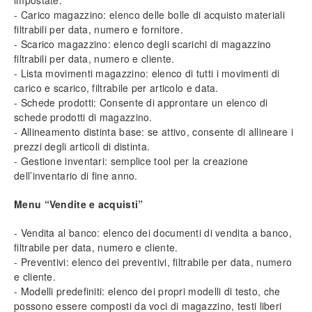
impostate.
- Carico magazzino: elenco delle bolle di acquisto materiali
Documenti
filtrabili per data, numero e fornitore.
- Scarico magazzino: elenco degli scarichi di magazzino
Caratteristiche comuni
filtrabili per data, numero e cliente.
DDT (Documenti di trasporto)
- Lista movimenti magazzino: elenco di tutti i movimenti di
Fatture e ricevute fiscali
carico e scarico, filtrabile per articolo e data.
Stampa dei documenti
- Schede prodotti: Consente di approntare un elenco di
schede prodotti di magazzino.
Moduli aggiuntivi
- Allineamento distinta base: se attivo, consente di allineare i
Moduli Amministrazione
prezzi degli articoli di distinta.
Moduli Magazzino
- Gestione inventari: semplice tool per la creazione
dell’inventario di fine anno.
Moduli Preventivazione
Moduli Vendite e acquisti
Menu “Vendite e acquisti”
Modulo Commesse standard
Modulo Gestione risorse
- Vendita al banco: elenco dei documenti di vendita a banco,
Modulo Rapportini giornalieri
filtrabile per data, numero e cliente.
Modulo Specifica tecnica
- Preventivi: elenco dei preventivi, filtrabile per data, numero
e cliente.
Modulo Operatori e sicurezza
- Modelli predefiniti: elenco dei propri modelli di testo, che
Modulo Canoni e attività periodiche
possono essere composti da voci di magazzino, testi liberi
Modulo Archiviazione ottica