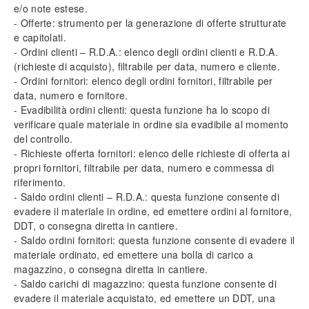
e/o note estese.
Modulo Importazione articoli da Excel
- Offerte: strumento per la generazione di offerte strutturate
Modulo Multiazienda
e capitolati.
Modulo Fatturazione elettronica
- Ordini clienti – R.D.A.: elenco degli ordini clienti e R.D.A.
Modulo iBackup
(richieste di acquisto), filtrabile per data, numero e cliente.
- Ordini fornitori: elenco degli ordini fornitori, filtrabile per
Invio massivo sms
data, numero e fornitore.
- Evadibilità ordini clienti: questa funzione ha lo scopo di
App Tecnos Cloud
verificare quale materiale in ordine sia evadibile al momento
Installare l’app
del controllo.
Il modulo Server
- Richieste offerta fornitori: elenco delle richieste di offerta ai
Il pannello Cloud
propri fornitori, filtrabile per data, numero e commessa di
Schermata Home
riferimento.
Lettore Barcode
- Saldo ordini clienti – R.D.A.: questa funzione consente di
evadere il materiale in ordine, ed emettere ordini al fornitore,
Immagini e foto
DDT
, o consegna diretta in cantiere.
Scanner documenti
- Saldo ordini fornitori: questa funzione consente di evadere il
Inserimento manodopera
materiale ordinato, ed emettere una bolla di carico a
Backup e restore
magazzino, o consegna diretta in cantiere.
- Saldo carichi di magazzino: questa funzione consente di
FAQ (Frequently Asked Questions)
evadere il materiale acquistato, ed emettere un
DDT
, una