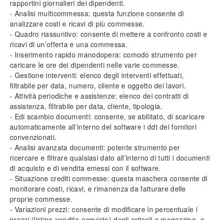
rapportini giornalieri dei dipendenti.
- Analisi multicommessa: questa funzione consente di
analizzare costi e ricavi di più commesse.
- Quadro riassuntivo: consente di mettere a confronto costi e
ricavi di un’offerta e una commessa.
- Inserimento rapido manodopera: comodo strumento per
caricare le ore dei dipendenti nelle varie commesse.
- Gestione interventi: elenco degli interventi effettuati,
filtrabile per data, numero, cliente e oggetto dei lavori.
- Attività periodiche e assistenze: elenco dei contratti di
assistenza, filtrabile per data, cliente, tipologia.
- Edi scambio documenti: consente, se abilitato, di scaricare
automaticamente all’interno del software i ddt dei fornitori
convenzionati.
- Analisi avanzata documenti: potente strumento per
ricercare e filtrare qualsiasi dato all’interno di tutti i documenti
di acquisto e di vendita emessi con il software.
- Situazione crediti commesse: questa maschera consente di
monitorare costi, ricavi, e rimanenza da fatturare delle
proprie commesse.
- Variazioni prezzi: consente di modificare in percentuale i
prezzi (listino-vendita-acquisto) degli articoli a magazzino, e