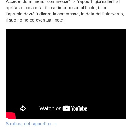
Accedendo al menu “commesse” -> “rapporti giornalieri” si
Impostazione prezzi di vendita
aprirà la maschera di inserimento semplificato, in cui
Personalizzazione campi (tabelle)
l’operaio dovrà indicare la commessa, la data dell’intervento,
Inserimento tariffe di manodopera
il suo nome ed eventuali note.
Intestazione documenti
Funzionalità protette
Info generali
Lavorare senza mouse
Ricerca incrementale
Filtri e strumenti di ricerca
Nomenclatura e terminologia
Principali icone e pulsanti
Le voci di menù
Legenda colori del software
Aggiornare il software
Assistenza tecnica
Configurazione ed utilità
Backup e ripristino dei dati
Struttura del rapportino →