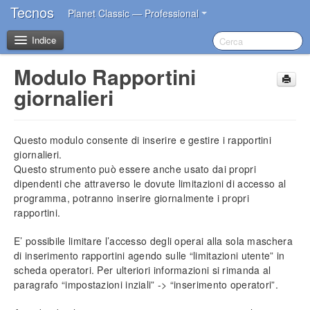
Tecnos
Planet Classic — Professional
Indice
Modulo Rapportini
Benvenuto
giornalieri
I primi passi dopo l’acquisto
Questo modulo consente di inserire e gestire i rapportini
Introduzione
giornalieri.
Questo strumento può essere anche usato dai propri
dipendenti che attraverso le dovute limitazioni di accesso al
Impostazioni iniziali
programma, potranno inserire giornalmente i propri
Installazione del software
rapportini.
Account Tecnos
Azzeramento archivi
E’ possibile limitare l’accesso degli operai alla sola maschera
Inserimento dati aziendali
di inserimento rapportini agendo sulle “limitazioni utente” in
Inserimento operatori base
scheda operatori. Per ulteriori informazioni si rimanda al
Impostazione sconti in acquisto
paragrafo “impostazioni inziali” -> “inserimento operatori”.
Impostazione blocco prezzi