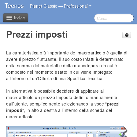
Tecnos
Planet Classic — Professional
Indice
Prezzi imposti
Benvenuto
La caratteristica più importante del macroarticolo è quella di
I primi passi dopo l’acquisto
avere il prezzo fluttuante. Il suo costo infatti è determinato
dalla somma dei materiali e della manodopera da cui è
Introduzione
composto nel momento esatto in cui viene impiegato
all’interno di un’Offerta di una Specifica Tecnica.
Impostazioni iniziali
Installazione del software
In alternativa è possibile decidere di applicare al
Account Tecnos
macroarticolo un prezzo imposto definito manualmente
Azzeramento archivi
dall’utente, semplicemente selezionando la voce “
prezzi
imposti
”, in alto a destra all’interno della scheda del
Inserimento dati aziendali
macroarticolo.
Inserimento operatori base
Impostazione sconti in acquisto
Impostazione blocco prezzi