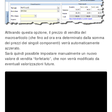
Impostazione prezzi di vendita
Personalizzazione campi (tabelle)
Inserimento tariffe di manodopera
Intestazione documenti
Funzionalità protette
Attivando questa opzione, il prezzo di vendita del
macroarticolo (che fino ad ora era determinato dalla somma
Info generali
dei prezzi dei singoli componenti) verrà automaticamente
Lavorare senza mouse
azzerato.
Ricerca incrementale
Sarà quindi possibile impostare manualmente un nuovo
Filtri e strumenti di ricerca
valore di vendita “forfetario”, che non verrà modificato da
Nomenclatura e terminologia
eventuali valorizzazioni future.
Principali icone e pulsanti
Le voci di menù
Legenda colori del software
Aggiornare il software
Assistenza tecnica
Configurazione ed utilità
Backup e ripristino dei dati