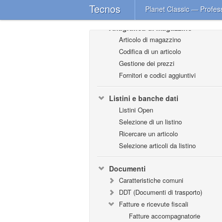
Prezzi speciali
Tecnos
Planet Classic — Profes
Anagrafica di magazzino
Articolo di magazzino
Codifica di un articolo
Gestione dei prezzi
Fornitori e codici aggiuntivi
Listini e banche dati
Listini Open
Selezione di un listino
Ricercare un articolo
Selezione articoli da listino
Documenti
Caratteristiche comuni
DDT (Documenti di trasporto)
Fatture e ricevute fiscali
Fatture accompagnatorie