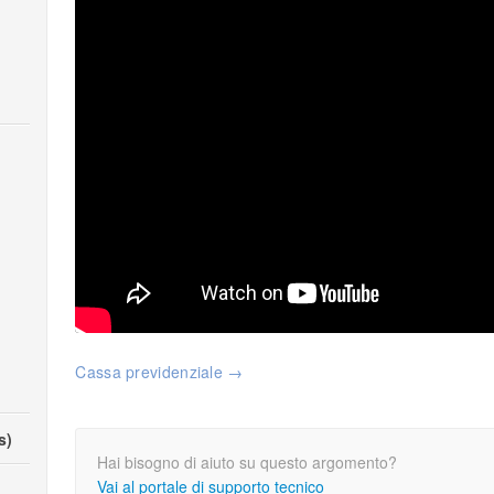
Cassa previdenziale →
s)
Hai bisogno di aiuto su questo argomento?
Vai al portale di supporto tecnico