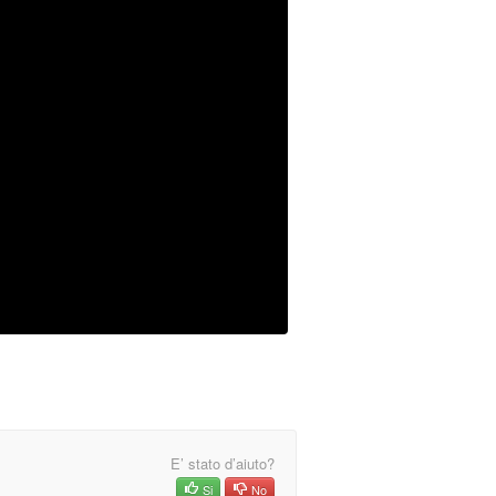
E’ stato d’aiuto?
Si
No