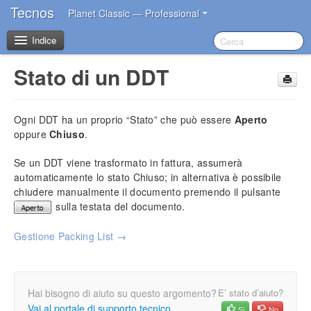
Tecnos
Planet Classic — Professional
Indice
Stato di un DDT
Benvenuto
Ogni
DDT
ha un proprio “Stato” che può essere
Aperto
I primi passi dopo l’acquisto
oppure
Chiuso
.
Introduzione
Se un
DDT
viene trasformato in fattura, assumerà
automaticamente lo stato Chiuso; in alternativa è possibile
Impostazioni iniziali
chiudere manualmente il documento premendo il pulsante
Installazione del software
sulla testata del documento.
Account Tecnos
Azzeramento archivi
Gestione Packing List →
Inserimento dati aziendali
Inserimento operatori base
Impostazione sconti in acquisto
Hai bisogno di aiuto su questo argomento?
E’ stato d’aiuto?
Impostazione blocco prezzi
Vai al portale di supporto tecnico
Si
No