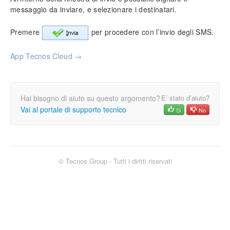
Impostazione prezzi di vendita
messaggio da inviare, e selezionare i destinatari.
Personalizzazione campi (tabelle)
Inserimento tariffe di manodopera
Premere
per procedere con l’invio degli
SMS
.
Intestazione documenti
Funzionalità protette
App Tecnos Cloud →
Info generali
Lavorare senza mouse
Hai bisogno di aiuto su questo argomento?
E’ stato d’aiuto?
Ricerca incrementale
Vai al portale di supporto tecnico
Si
No
Filtri e strumenti di ricerca
Nomenclatura e terminologia
Principali icone e pulsanti
Le voci di menù
© Tecnos Group - Tutti i diritti riservati
Legenda colori del software
Aggiornare il software
Assistenza tecnica
Configurazione ed utilità
Backup e ripristino dei dati