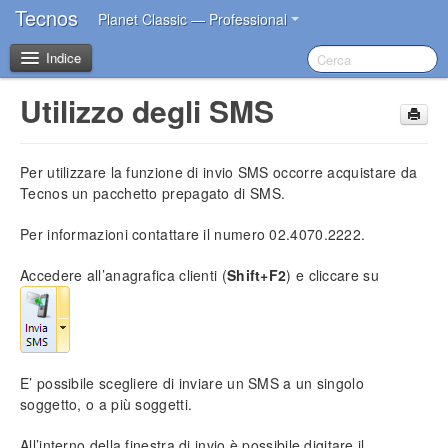
Tecnos
Planet Classic — Professional
Indice
Utilizzo degli SMS
Benvenuto
Per utilizzare la funzione di invio
SMS
occorre acquistare da
I primi passi dopo l’acquisto
Tecnos un pacchetto prepagato di
SMS
.
Introduzione
Per informazioni contattare il numero 02.4070.2222.
Impostazioni iniziali
Accedere all’anagrafica clienti (
Shift+F2
) e cliccare su
Installazione del software
Account Tecnos
Azzeramento archivi
Inserimento dati aziendali
E’ possibile scegliere di inviare un
SMS
a un singolo
Inserimento operatori base
soggetto, o a più soggetti.
Impostazione sconti in acquisto
Impostazione blocco prezzi
All’interno della finestra di invio è possibile digitare il