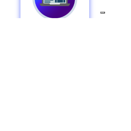
Tutorial
TERMINI E CONDIZIONI
Condizioni generali dei contratti
Privacy Policy
Cookie Policy
Requisiti minimi
CONTATTI
Sede
: Via Muller 35, Verbania