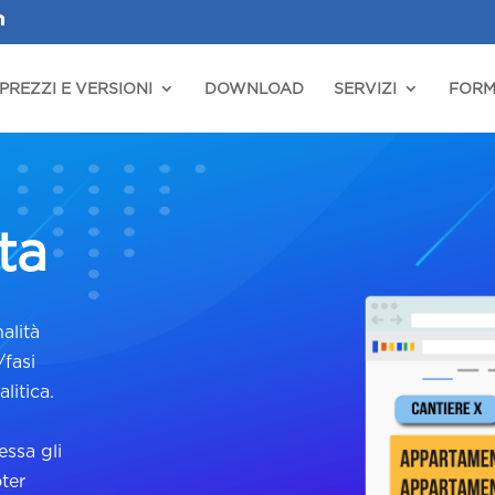
PREZZI E VERSIONI
DOWNLOAD
SERVIZI
FORM
ta
alità
fasi
litica.
ssa gli
ter