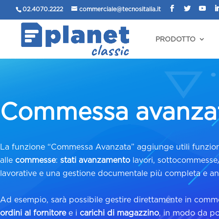
02.4070.2222
commerciale@tecnositalia.it
PRODOTTO
Commessa avanza
La funzione “Commessa Avanzata” aggiunge utili funzion
alle
commesse
:
stati avanzamento
lavori, sottocommesse/
lavorative e una gestione documentale più completa e ana
Ad esempio, sarà possibile gestire direttamente in comme
ordini al fornitore
e i
carichi di magazzino
, in modo da po