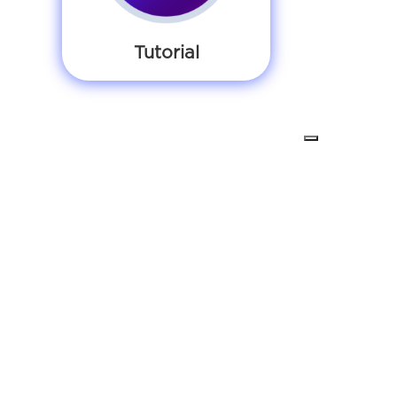
Tutorial
TERMINI E CONDIZIONI
Condizioni generali dei contratti
Privacy Policy
Cookie Policy
Requisiti minimi
CONTATTI
Sede
: Via Muller 35, Verbania
Telefono
:
02.4070.2222
Email
:
commerciale@tecnositalia.