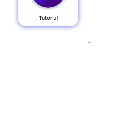
Tutorial
TERMINI E CONDIZIONI
Condizioni generali dei contratti
Privacy Policy
Cookie Policy
Requisiti minimi
CONTATTI
Sede
: Via Muller 35, Verbania
Telefono
:
02.4070.2222