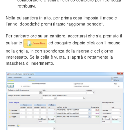
retributivi.
Anagrafica clienti e fornitori
Nella pulsantiera in alto, per prima cosa imposta il mese e
Inserimento nuovo cliente (o fornitore)
l’anno, dopodiché premi il tasto “aggiorna periodo”.
Importazione globale
Sedi alternative
Per caricare ore su un cantiere, accertarsi che sia premuto il
Inserimento fornitori principali
pulsante
ed eseguire doppio click con il mouse
Descrizione dei campi
nella griglia, in corrispondenza della risorsa e del giorno
Prezzi speciali
interessato. Se la cella è vuota, si aprirà direttamente la
maschera di inserimento.
Anagrafica di magazzino
Articolo di magazzino
Codifica di un articolo
Gestione dei prezzi
Fornitori e codici aggiuntivi
Listini e banche dati
Listini Open
Selezione di un listino
Ricercare un articolo