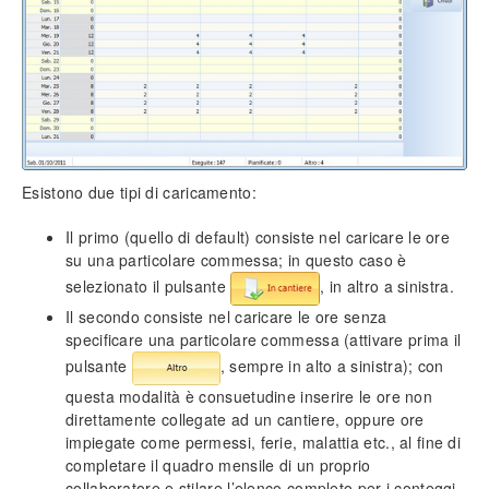
Impostazione prezzi di vendita
Personalizzazione campi (tabelle)
Inserimento tariffe di manodopera
Intestazione documenti
Importazione loghi
Funzionalità protette
Info generali
Esistono due tipi di caricamento:
Lavorare senza mouse
Il primo (quello di default) consiste nel caricare le ore
Ricerca incrementale
su una particolare commessa; in questo caso è
Filtri e strumenti di ricerca
selezionato il pulsante
, in altro a sinistra.
Nomenclatura e terminologia
Il secondo consiste nel caricare le ore senza
Principali icone e pulsanti
specificare una particolare commessa (attivare prima il
Le voci di menù
pulsante
, sempre in alto a sinistra); con
Legenda colori del software
questa modalità è consuetudine inserire le ore non
Aggiornare il software
direttamente collegate ad un cantiere, oppure ore
Assistenza tecnica
impiegate come permessi, ferie, malattia etc., al fine di
Configurazione ed utilità
completare il quadro mensile di un proprio
Backup e ripristino dei dati
collaboratore e stilare l’elenco completo per i conteggi