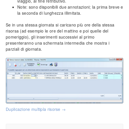
viaggio, al fine retributivo.
Modulo Rapportini giornalieri
Note: sono disponibili due annotazioni; la prima breve e
la seconda di lunghezza illimitata.
Analisi avanzata commesse
Modulo Quadro riassuntivo
Se in una stessa giornata si caricano più ore della stessa
Modulo Specifica tecnica
risorsa (ad esempio le ore del mattino e poi quelle del
Modulo Operatori e sicurezza
pomeriggio), gli inserimenti successivi al primo
Modulo Gestione interventi
presenteranno una schermata intermedia che mostra i
Modulo Canoni e attività periodiche
parziali di giornata.
Modulo Distinta base
Modulo Archiviazione ottica
Modulo Strumenti di contatto
Modulo Importazione articoli da Excel
Modulo Multiazienda
Modulo Fatturazione elettronica
Modulo iBackup
Invio massivo sms
Duplicazione multipla risorse →
App Tecnos Cloud
Installare l’app