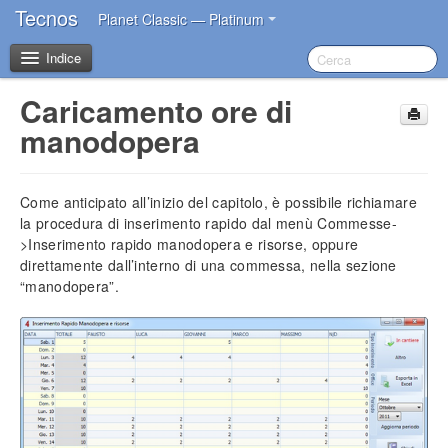
Tecnos
Planet Classic — Platinum
Indice
Caricamento ore di
Benvenuto
manodopera
I primi passi dopo l’acquisto
Come anticipato all’inizio del capitolo, è possibile richiamare
Introduzione
la procedura di inserimento rapido dal menù Commesse-
>Inserimento rapido manodopera e risorse, oppure
direttamente dall’interno di una commessa, nella sezione
Impostazioni iniziali
“manodopera”.
Installazione del software
Account Tecnos
Azzeramento archivi
Inserimento dati aziendali
Inserimento operatori base
Impostazione sconti in acquisto
Impostazione blocco prezzi