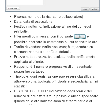
Selezione articoli da listino
Documenti
Risorsa: nome della risorsa (o collaboratore).
Caratteristiche comuni
Data: data di esecuzione.
DDT (Documenti di trasporto)
Festivo / notturno: indicazione ai fine dei conteggi
retributivi.
Fatture e ricevute fiscali
Riferimenti commessa: con il pulsante
è
Stampa dei documenti
possibile ricercare la commessa su cui caricare le ore.
Tariffa di vendita: tariffa applicata; è impostabile su
Moduli aggiuntivi
ciascuna risorsa tre tariffa di default.
Moduli Amministrazione
Prezzo netto: prezzo, iva esclusa, della tariffa oraria
Moduli Magazzino
applicata al cliente.
Moduli Preventivazione
Rapporto: è il numero progressivo di un eventuale
Moduli Vendite e acquisti
rapportino cartaceo.
Tipologie: ogni registrazione può essere classificata
Modulo Commesse standard
attraverso una tipologia principale e secondaria, ai fini
Modulo Commessa avanzata
statistici.
Modulo Gestione risorse
RISORSE
ESEGUITE
: indicazione degli orari e del
Inserimento risorse
numero di ore effettuato; è possibile anche specificare
Caricamento ore di manodopera
quante delle ore indicate sono di straordinario o di
Duplicazione multipla risorse